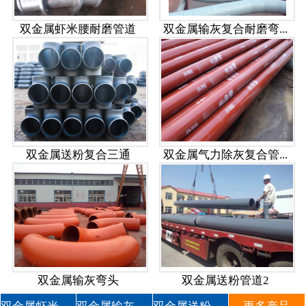
双金属虾米腰耐磨管道
双金属输灰复合耐磨弯...
双金属送粉复合三通
双金属气力除灰复合管...
双金属输灰弯头
双金属送粉管道2