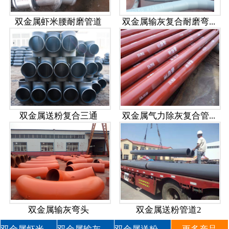
双金属虾米腰耐磨管道
双金属输灰复合耐磨弯...
双金属送粉复合三通
双金属气力除灰复合管...
双金属输灰弯头
双金属送粉管道2