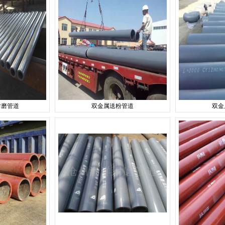
耐磨管道
双金属送粉管道
双金