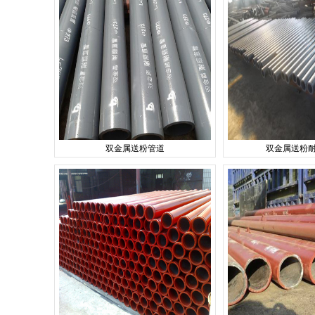
双金属送粉管道
双金属送粉