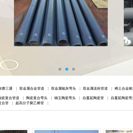
耐磨三通
|
双金属合金管道
|
双金属输灰弯头
|
双金属送粉管道
|
稀土合金耐
陶瓷复合管道
|
陶瓷复合弯头
|
钢玉陶瓷弯头
|
自蔓延陶瓷管
|
自蔓延陶瓷弯
复合管
|
超高分子聚乙烯管
|