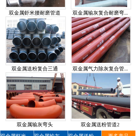
双金属虾米腰耐磨管道
双金属输灰复合耐磨弯...
双金属送粉复合三通
双金属气力除灰复合管...
双金属输灰弯头
双金属送粉管道2