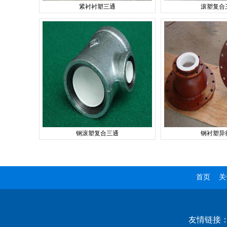
紧衬衬塑三通
滚塑复合
钢滚塑复合三通
钢衬塑异
首页
关
友情链接