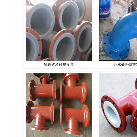
输送矿渣衬塑直管
污水处理钢塑