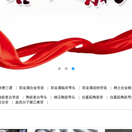
耐磨三通
|
双金属合金管道
|
双金属输灰弯头
|
双金属送粉管道
|
稀土合金耐
陶瓷复合管道
|
陶瓷复合弯头
|
钢玉陶瓷弯头
|
自蔓延陶瓷管
|
自蔓延陶瓷弯
复合管
|
超高分子聚乙烯管
|