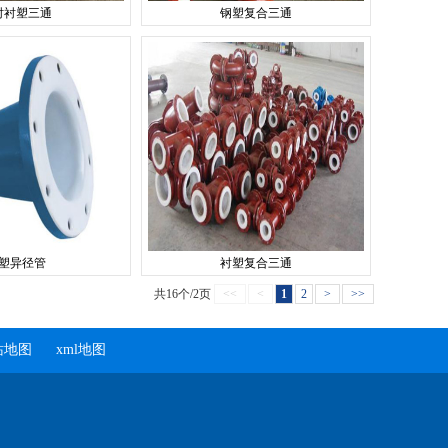
衬衬塑三通
钢塑复合三通
塑异径管
衬塑复合三通
共16个/2页
<<
<
1
2
>
>>
站地图
xml地图