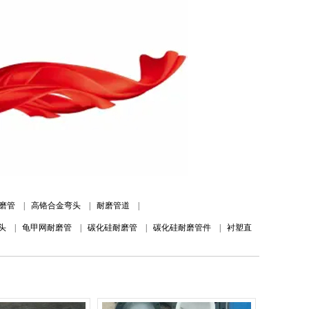
磨管
|
高铬合金弯头
|
耐磨管道
|
头
|
龟甲网耐磨管
|
碳化硅耐磨管
|
碳化硅耐磨管件
|
衬塑直