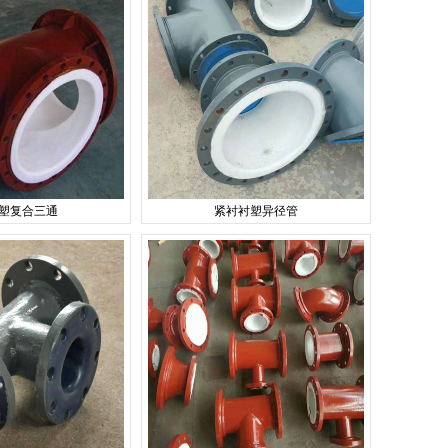
塑复合三通
紧衬衬塑异径管