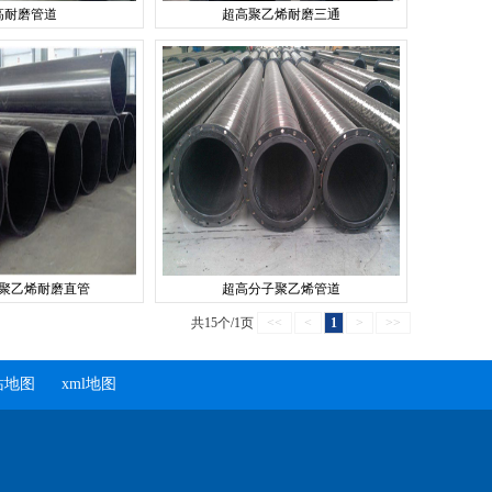
高耐磨管道
超高聚乙烯耐磨三通
聚乙烯耐磨直管
超高分子聚乙烯管道
共15个/1页
<<
<
1
>
>>
站地图
xml地图