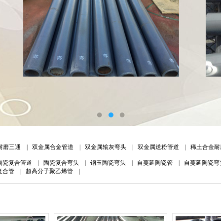
耐磨三通
|
双金属合金管道
|
双金属输灰弯头
|
双金属送粉管道
|
稀土合金耐
陶瓷复合管道
|
陶瓷复合弯头
|
钢玉陶瓷弯头
|
自蔓延陶瓷管
|
自蔓延陶瓷弯
复合管
|
超高分子聚乙烯管
|