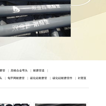
磨管
|
高铬合金弯头
|
耐磨管道
|
头
|
龟甲网耐磨管
|
碳化硅耐磨管
|
碳化硅耐磨管件
|
衬塑直