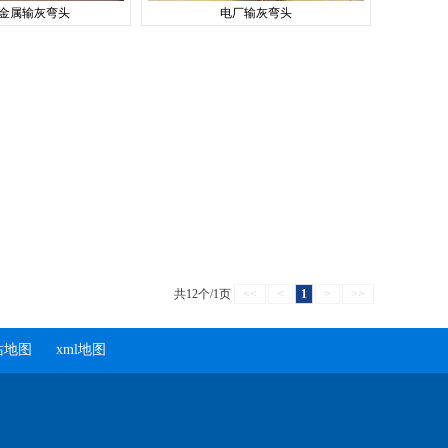
金属输灰弯头
电厂输灰弯头
共12个/1页
<<
<
1
>
>>
站地图
xml地图