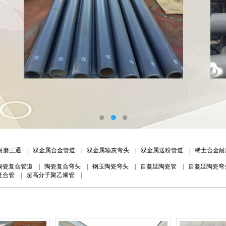
耐磨三通
|
双金属合金管道
|
双金属输灰弯头
|
双金属送粉管道
|
稀土合金耐
陶瓷复合管道
|
陶瓷复合弯头
|
钢玉陶瓷弯头
|
自蔓延陶瓷管
|
自蔓延陶瓷弯
复合管
|
超高分子聚乙烯管
|