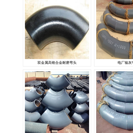
双金属高铬合金耐磨弯头
电厂输灰