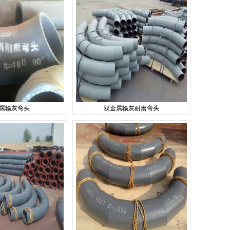
属输灰弯头
双金属输灰耐磨弯头