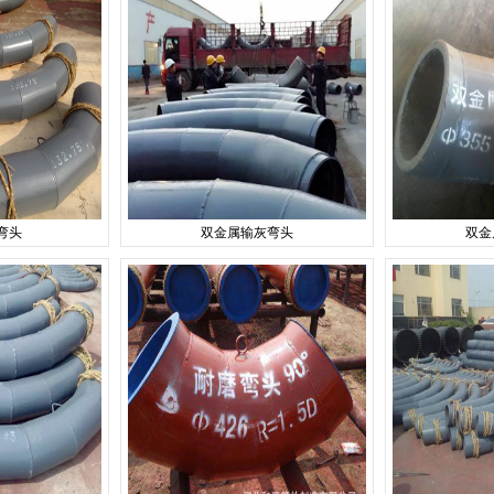
弯头
双金属输灰弯头
双金