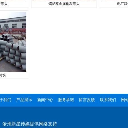
灰弯头
锅炉双金属输灰弯头
电厂双
灰弯头
于我们
产品展示
新闻中心
服务承诺
留言反馈
联系我们
网
：
沧州新星传媒提供网络支持