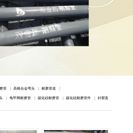
磨管
|
高铬合金弯头
|
耐磨管道
|
头
|
龟甲网耐磨管
|
碳化硅耐磨管
|
碳化硅耐磨管件
|
衬塑直