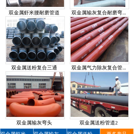
双金属虾米腰耐磨管道
双金属输灰复合耐磨弯...
双金属送粉复合三通
双金属气力除灰复合管...
双金属输灰弯头
双金属送粉管道2