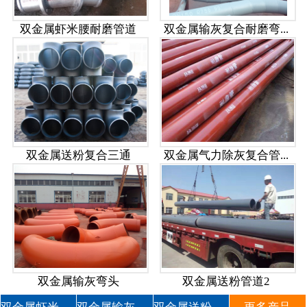
双金属虾米腰耐磨管道
双金属输灰复合耐磨弯...
双金属送粉复合三通
双金属气力除灰复合管...
双金属输灰弯头
双金属送粉管道2