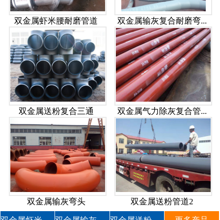
双金属虾米腰耐磨管道
双金属输灰复合耐磨弯...
双金属送粉复合三通
双金属气力除灰复合管...
双金属输灰弯头
双金属送粉管道2