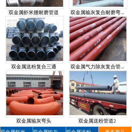
双金属虾米腰耐磨管道
双金属输灰复合耐磨弯...
双金属送粉复合三通
双金属气力除灰复合管...
双金属输灰弯头
双金属送粉管道2