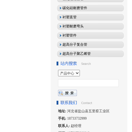
碳化硅耐磨管件
衬塑直管
衬塑耐磨弯头
衬塑管件
超高分子复合管
超高分子聚乙烯管
地址:
河北省盐山县五里窑工业区
手机:
18733732999
联系人:
赵经理