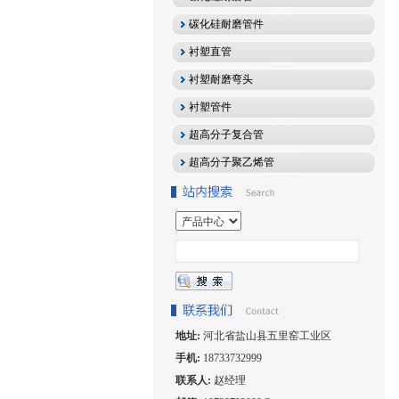
碳化硅耐磨管件
衬塑直管
衬塑耐磨弯头
衬塑管件
超高分子复合管
超高分子聚乙烯管
地址:
河北省盐山县五里窑工业区
手机:
18733732999
联系人:
赵经理