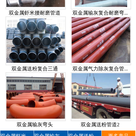
双金属虾米腰耐磨管道
双金属输灰复合耐磨弯...
双金属送粉复合三通
双金属气力除灰复合管...
双金属输灰弯头
双金属送粉管道2