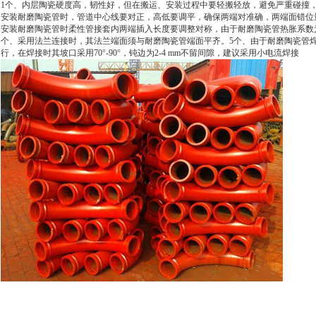
1个、内层陶瓷硬度高，韧性好，但在搬运、安装过程中要轻搬轻放，避免严重碰撞，
安装耐磨陶瓷管时，管道中心线要对正，高低要调平，确保两端对准确，两端面错位量要
安装耐磨陶瓷管时柔性管接套内两端插入长度要调整对称，由于耐磨陶瓷管热胀系数为钢的
个、采用法兰连接时，其法兰端面须与耐磨陶瓷管端面平齐。5个、由于耐磨陶瓷管
行，在焊接时其坡口采用70°-90°，钝边为2-4 mm不留间隙，建议采用小电流焊接