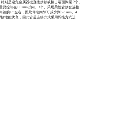
特别是避免金属器械直接接触或撞击端面陶层.2个、
控制在1.0 mm以内。3个、采用柔性管接套连接
1/3左右，因此伸缩间隙可减少到3-5 mm。4
焊接性能优良，因此管道连接方式采用焊接方式进