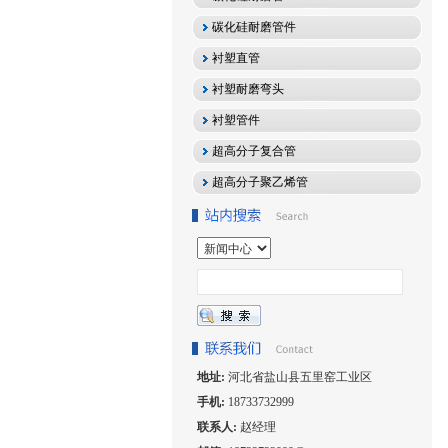
碳化硅耐磨管件
衬塑直管
衬塑耐磨弯头
衬塑管件
超高分子复合管
超高分子聚乙烯管
地址:
河北省盐山县五里窑工业区
手机:
18733732999
联系人:
赵经理