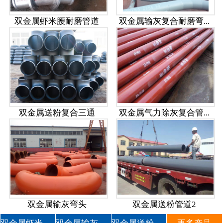
双金属虾米腰耐磨管道
双金属输灰复合耐磨弯...
双金属送粉复合三通
双金属气力除灰复合管...
双金属输灰弯头
双金属送粉管道2